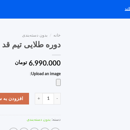
ند
خانه
/
بدون دسته‌بندی
دوره طلایی تیم قد بلند 
6.990.000
تومان
Upload an image:
دوره طلایی تیم قد بلند (vip) عدد
افزودن به س
دسته:
بدون دسته‌بندی