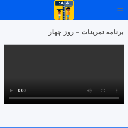
Ski
0
t
conten
برنامه تمرینات – روز چهار